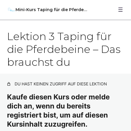
Mini-Kurs Taping für die Pferdebeine
Lektion 3 Taping für
Vorwort und wichtige Hinweise
Anatomie-Hilfen
die Pferdebeine – Das
Lektion 1 Taping für die Pferdebeine – das Vet-Taping
brauchst du
Lektion 2 Taping für die Pferdebeine – Vorbereitung und
Techniken
DU HAST KEINEN ZUGRIFF AUF DIESE LEKTION
Lektion 3 Taping für die Pferdebeine – Das brauchst du
Kaufe diesen Kurs oder melde
Lektion 4 Taping für die Pferdebeine – Das Sehnentape
im unteren Bereich der Gliedmaße (Beugesehnen).
dich an, wenn du bereits
registriert bist, um auf diesen
Lektion 5 Taping für die Pferdebeine – Tapeanlage bei
Erkrankungen des Karpalgelenks
Kursinhalt zuzugreifen.