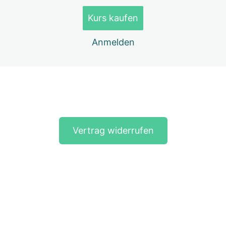
Lektion 6 Taping für die Pferdebeine – Tapeanlage bei
Spat
Kurs kaufen
Lektion 7 Taping für die Pferdebeine – Tapeanlage bei
Durchtrittigkeit
Anmelden
Dein Feedback zum Mini-Kurs Taping für die
Pferdebeine
Vorherige(s)
Nächste(s)
Vertrag widerrufen