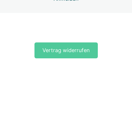
Lektion 6 Taping bei Schmerzpunkten – Schmerz-
Fächer
Lektion 7 Taping bei Schmerzpunkten – Faszientapes
für Schmerzpunkte
Vorherige(s)
Nächste(s)
Dein Feedback zum Mini-Kurs Taping bei
Schmerzpunkten – Pferd
Vertrag widerrufen