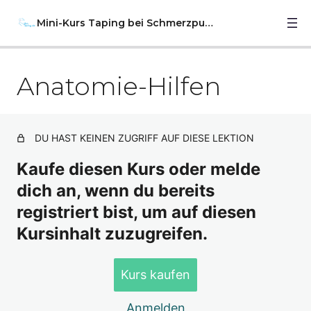
Mini-Kurs Taping bei Schmerzpunkten
Anatomie-Hilfen
Vorwort und wichtige Hinweise
Anatomie-Hilfen
Lektion 1 Taping bei Schmerzpunkten – das Vet-Taping
DU HAST KEINEN ZUGRIFF AUF DIESE LEKTION
Lektion 2 Taping bei Schmerzpunkten – Vorbereitung
Kaufe diesen Kurs oder melde
und Techniken
dich an, wenn du bereits
Lektion 3 Taping bei Schmerzpunkten – Das brauchst
registriert bist, um auf diesen
du
Kursinhalt zuzugreifen.
Lektion 4 Taping bei Schmerzpunkten – das
Schmerzkreuz in verschiedenen Größen
Kurs kaufen
Lektion 5 Taping bei Schmerzpunkten – Crosstapes bei
Schmerz- und Triggerpunkten
Anmelden