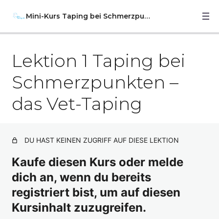
Mini-Kurs Taping bei Schmerzpunkten
Lektion 1 Taping bei
Vorwort und wichtige Hinweise
Anatomie-Hilfen
Schmerzpunkten –
Lektion 1 Taping bei Schmerzpunkten – das Vet-
das Vet-Taping
Taping
Lektion 2 Taping bei Schmerzpunkten – Vorbereitung
und Techniken
DU HAST KEINEN ZUGRIFF AUF DIESE LEKTION
Lektion 3 Taping bei Schmerzpunkten – Das brauchst
Kaufe diesen Kurs oder melde
du
dich an, wenn du bereits
Lektion 4 Taping bei Schmerzpunkten – das
Schmerzkreuz in verschiedenen Größen
registriert bist, um auf diesen
Kursinhalt zuzugreifen.
Lektion 5 Taping bei Schmerzpunkten – Crosstapes bei
Schmerz- und Triggerpunkten