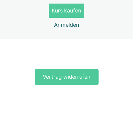
Kurs kaufen
Lektion 6 Taping bei Schmerzpunkten – Schmerz-
Fächer
Anmelden
Lektion 7 Taping bei Schmerzpunkten – Faszientapes
für Schmerzpunkte
Dein Feedback zum Mini-Kurs Taping bei
Schmerzpunkten – Pferd
Vorherige(s)
Nächste(s)
Vertrag widerrufen