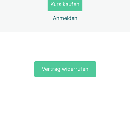
Kurs kaufen
Weitere Wirkung des Tapings
Anmelden
Die Zuschnitte
Die Techniken
Besonderheiten bei der Anlage am Hund
Vorherige(s)
Nächste(s)
Teamwork
Die richtige Farbe auswählen
Vertrag widerrufen
Indikationen
Kontraindikationen
Aufbau-Modul Hundetaping – Teil
3
12 Lektionen
Aufbau-Modul Hundetaping – Teil
4