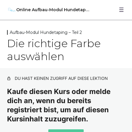
Online Aufbau-Modul Hundetaping
Aufbau-Modul Hundetaping – Teil 2
Aufbau-Modul Hundetaping –
Die richtige Farbe
Vorwort
3 Lektionen
auswählen
Aufbau-Modul Hundetaping – Teil
1
9 Lektionen
DU HAST KEINEN ZUGRIFF AUF DIESE LEKTION
Aufbau-Modul Hundetaping – Teil
2
Kaufe diesen Kurs oder melde
dich an, wenn du bereits
Das Material
registriert bist, um auf diesen
Das Kinesiologische Taping: die Basics
Kursinhalt zuzugreifen.
Herkömmliches Sporttape vs. Kinesiologisches Tape