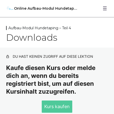
Online Aufbau-Modul Hundetaping
Aufbau-Modul Hundetaping – Teil 4
Aufbau-Modul Hundetaping –
Downloads
Vorwort
3 Lektionen
Aufbau-Modul Hundetaping – Teil
1
DU HAST KEINEN ZUGRIFF AUF DIESE LEKTION
9 Lektionen
Kaufe diesen Kurs oder melde
Aufbau-Modul Hundetaping – Teil
dich an, wenn du bereits
2
registriert bist, um auf diesen
11 Lektionen
Aufbau-Modul Hundetaping – Teil
Kursinhalt zuzugreifen.
3
12 Lektionen
Kurs kaufen
Aufbau-Modul Hundetaping – Teil