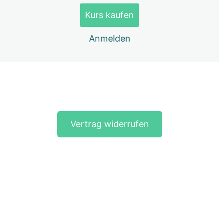
freiwilliges Quiz Nr. 3 zur Selbstkontrolle
Kurs kaufen
Praxisübung (für Teilnehmende mit Kursbuchung bis
Anmelden
einschließlich 31.07.2026)
Teilnahme-Bestätigung
Download-Material
Vorherige(s)
Nächste(s)
Schlusswort
Dein Feedback zum Kurs
Vertrag widerrufen