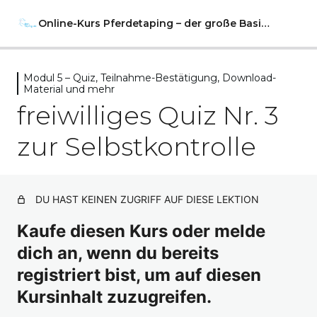
Online-Kurs Pferdetaping – der große Basiskurs
Modul 5 – Quiz, Teilnahme-Bestätigung, Download-
Vorwort
Material und mehr
2 Lektionen
freiwilliges Quiz Nr. 3
Modul 1
zur Selbstkontrolle
10 Lektionen, 1 Test
Modul 2
11 Lektionen, 1 Test
Modul 3
DU HAST KEINEN ZUGRIFF AUF DIESE LEKTION
9 Lektionen
Modul 4
Kaufe diesen Kurs oder melde
15 Lektionen
dich an, wenn du bereits
Modul 5 – Quiz, Teilnahme-
registriert bist, um auf diesen
Bestätigung, Download-Material
Kursinhalt zuzugreifen.
und mehr