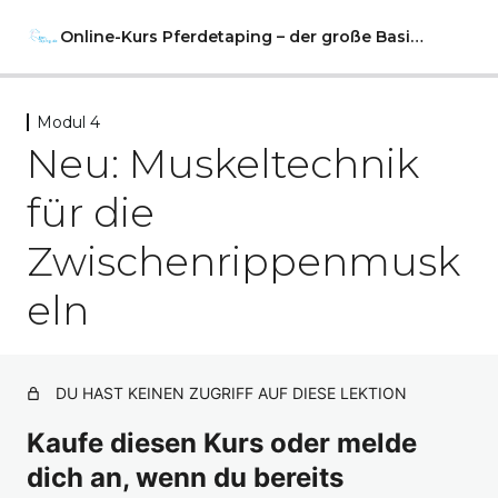
Online-Kurs Pferdetaping – der große Basiskurs
Modul 4
Vorwort
Neu: Muskeltechnik
2 Lektionen
Modul 1
für die
10 Lektionen, 1 Test
Modul 2
Zwischenrippenmusk
11 Lektionen, 1 Test
Modul 3
eln
9 Lektionen
Modul 4
DU HAST KEINEN ZUGRIFF AUF DIESE LEKTION
Muskeltechnik für den Arm-Kopfmuskel
Kaufe diesen Kurs oder melde
Ligamenttechnik – Das „Schmerzkreuz“
dich an, wenn du bereits
Faszientechnik bei Schmerzpunkten in der Muskulatur–