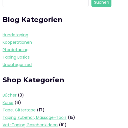
Suchen
Blog Kategorien
Hundetaping
Kooperationen
Pferdetaping
Taping Basics
Uncategorized
Shop Kategorien
3
Bücher
3
Produkte
6
Kurse
6
Produkte
17
Tape, Gittertape
17
Produkte
15
Taping Zubehör, Massage-Tools
15
Produkte
10
Vet-Taping Geschenkideen
10