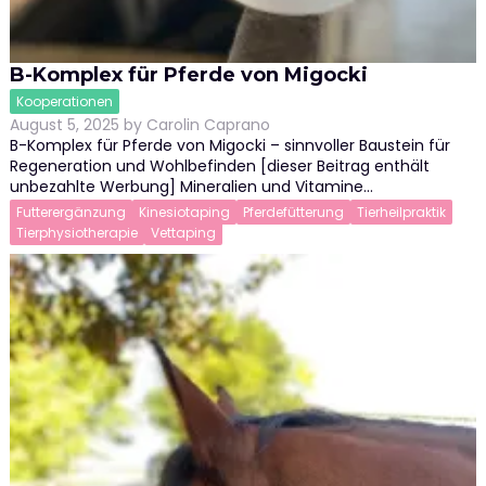
B-Komplex für Pferde von Migocki
Kooperationen
August 5, 2025
by
Carolin Caprano
B-Komplex für Pferde von Migocki – sinnvoller Baustein für
Regeneration und Wohlbefinden [dieser Beitrag enthält
unbezahlte Werbung] Mineralien und Vitamine…
Futterergänzung
Kinesiotaping
Pferdefütterung
Tierheilpraktik
Tierphysiotherapie
Vettaping