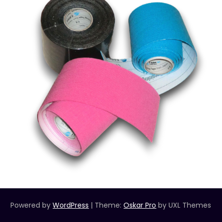
Powered by
WordPress
|
Theme:
Oskar Pro
by UXL Themes