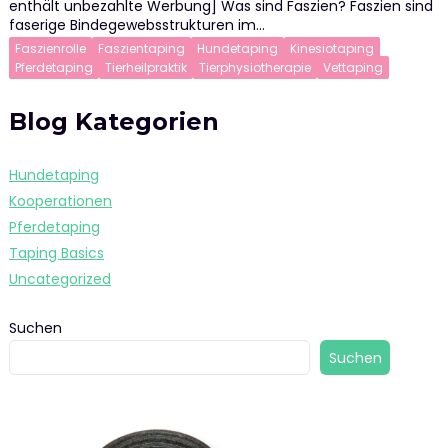
enthält unbezahlte Werbung] Was sind Faszien? Faszien sind
faserige Bindegewebsstrukturen im…
Faszienrolle
Faszientaping
Hundetaping
Kinesiotaping
Pferdetaping
Tierheilpraktik
Tierphysiotherapie
Vettaping
Blog Kategorien
Hundetaping
Kooperationen
Pferdetaping
Taping Basics
Uncategorized
Suchen
Suchen