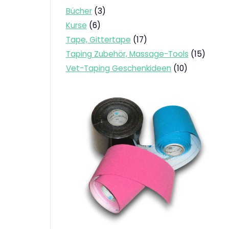
3
Bücher
3
Produkte
6
Kurse
6
Produkte
17
Tape, Gittertape
17
Produkte
15
Taping Zubehör, Massage-Tools
15
Produk
10
Vet-Taping Geschenkideen
10
Produkte