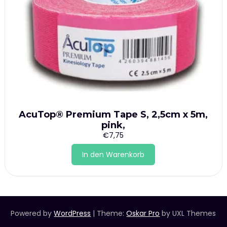
AcuTop® Premium Tape S, 2,5cm x 5m,
pink,
€
7,75
In den Warenkorb
Powered by
WordPress
|
Theme:
Oskar Pro
by UXL Themes