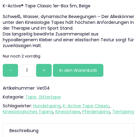
K-Active® Tape Classic 1er-Box 5m, Beige
Schweiß, Wasser, dynamische Bewegungen – Der Alleskönner
unter den Kinesiologie Tapes hält höchsten Anforderungen in
der Therapie und im Sport Stand.
Das langzeitig bewährte Zusammenspiel aus
hypoallergenem Kleber und einer elastischen Textur sorgt für
zuverlässigen Halt.
Nur noch 2 vorrätig
K-
In den Warenkorb
Active®
Tape
Classic
Artikelnummer:
Vet04
1er-
Box,
Kategorie:
Tape, Gittertape
5cm
Schlagwörter:
Hundetaping
,
K-Active Tape Classic
,
x
Kinesiologisches Taping
,
Kinesiotape
,
Pferdetaping
,
Tiertaping
5m,
Beige
Menge
Beschreibung