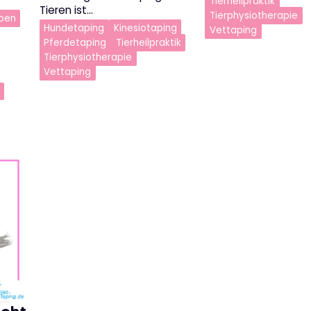
Tierheilpraktik
Tieren ist…
Tierphysiotherapie
pen
Hundetaping
Kinesiotaping
Vettaping
Pferdetaping
Tierheilpraktik
Tierphysiotherapie
Vettaping