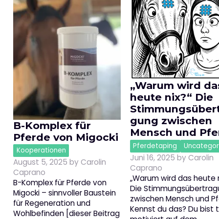
„Warum wird da
heute nix?“ Die
Stimmungsübert
gung zwischen
B-Komplex für
Mensch und Pfe
Pferde von Migocki
Pferdetaping
Uncategor
Kooperationen
Juni 16, 2025
by
Carolin
August 5, 2025
by
Carolin
Caprano
Caprano
„Warum wird das heute n
B-Komplex für Pferde von
Die Stimmungsübertrag
Migocki – sinnvoller Baustein
zwischen Mensch und Pf
für Regeneration und
Kennst du das? Du bist t
Wohlbefinden [dieser Beitrag