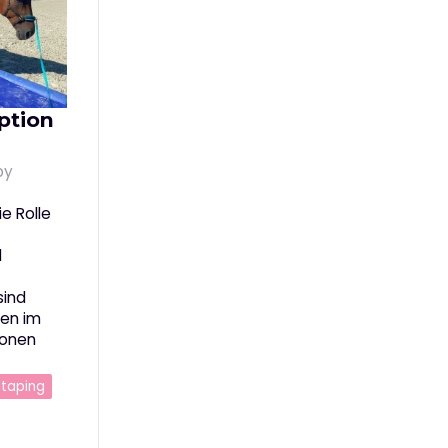
ption
by
ie Rolle
d
sind
ren im
ionen
otaping