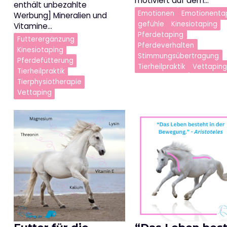
motiviert auf dem…
enthält unbezahlte
Emotionen
Emotionenta
Werbung] Mineralien und
gefühle
Kinesiotaping
Vitamine…
Pferdetaping
Futterergänzung
Pferdeverhalten
Kinesiotaping
Stimmungsübertragung
Pferdefütterung
Tierheilpraktik
Vettaping
Tierheilpraktik
Tierphysiotherapie
Vettaping