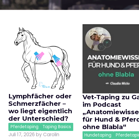
Lymphfächer oder
Vet-Taping zu G
Schmerzfächer –
im Podcast
wo liegt eigentlich
„Anatomiewiss
der Unterschied?
für Hund & Pferd
ohne Blabla“
Pferdetaping
Taping Basics
Juli 17, 2026
by
Carolin
Hundetaping
Pferdetapi