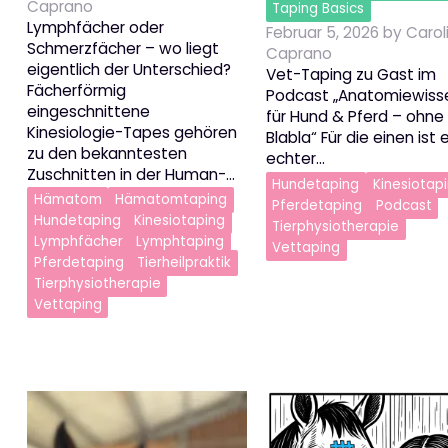
Caprano
Taping Basics
Lymphfächer oder
Februar 5, 2026
by
Carol
Schmerzfächer – wo liegt
Caprano
eigentlich der Unterschied?
Vet-Taping zu Gast im
Fächerförmig
Podcast „Anatomiewiss
eingeschnittene
für Hund & Pferd – ohne
Kinesiologie-Tapes gehören
Blabla“ Für die einen ist 
zu den bekanntesten
echter…
Zuschnitten in der Human-…
Hundetaping
Kinesiotap
Hämatom
Hämatomtaping
Pferdetaping
Podcast
Hundetaping
Kinesiotaping
Tierphysiotherapie
Lymphfächer
Lymphtaping
Vettaping
Pferdetaping
Tierheilpraktik
Tierphysiotherapie
Vettaping