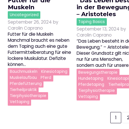
Futter für die
“Das Leben bes
Muskeln
in der Bewegun
– Aristoteles
Uncategorized
September 26, 2024
by
Taping Basics
Carolin Caprano
September 13, 2024
by
Futter für die Muskeln
Carolin Caprano
Manchmal braucht es neben
“Das Leben besteht in d
dem Taping auch eine gute
Bewegung.” – Aristotele
Futtermittelberatung für eine
Dieser Grundsatz gilt ni
lockere Muskulatur. Defizite
nur für uns Menschen,
können…
sondern auch für unsere
Bauchmuskeln
Kinesiotaping
Bewegungstherapie
Muskelaufbau
Pferd
Hundetaping
Kinesiotap
Pferdefütterung
Pferdetaping
Tierheilpra
Tierheilpraktik
Tierphysiotherapie
Tierphysiotherapie
Vettaping
Vettaping
Seitennummerierung
1
der