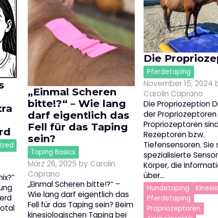
Die Proprioze
Pferdetaping
November 15, 2024
s
„Einmal Scheren
Carolin Caprano
bitte!?“ – Wie lang
Die Propriozeption D
ra
der Propriozeptoren
darf eigentlich das
Propriozeptoren sin
Fell für das Taping
rd
Rezeptoren bzw.
sein?
Tiefensensoren. Sie 
ized
Taping Basics
spezialisierte Senso
März 26, 2025
by
Carolin
Körper, die Informat
Caprano
über…
ix?“
„Einmal Scheren bitte!?“ –
ung
Hundetaping
Kinesi
Wie lang darf eigentlich das
erd
Pferdetaping
Fell für das Taping sein? Beim
otal
Propriozeptoren
kinesiologischen Taping bei