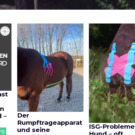
ast
en
Der
 –
Rumpftrageapparat
ISG-Probleme
und seine
ng
Hund – oft