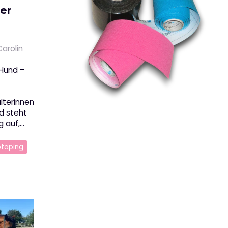
er
Carolin
Hund –
lterinnen
d steht
g auf,…
otaping