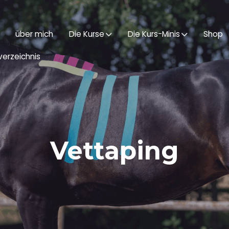
über mich
Die Kurse
Die Kurs-Minis
Shop
erzeichnis
Vettaping