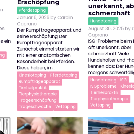
Erschöpfung
unerkannt, ab
in
Pferdetaping
schmerzhaft
Januar 6, 2026
by
Carolin
Hundetaping
Caprano
August 30, 2025
by
en
Der Rumpftrageapparat und
Caprano
seine Erschöpfung Der
ISG-Probleme beim 
es ein
Rumpftrageapparat
oft unerkannt, aber
Zunächst einmal starten wir
schmerzhaft Viele
mit einer anatomischen
ing
Hundehalter und -ha
Besonderheit bei Pferden.
kennen das: Der Hun
Diese haben, im…
morgens schwerfälli
Kinesiotaping
Pferdetaping
Hundetaping
ISG
Rumpftrageapparat
ISGprobleme
Kinesi
Tierheilpraktik
Tierheilpraktik
Tierphysiotherapie
Tierphysiotherapie
Trageerschöpfung
Vettaping
Trageschwäche
Vettaping