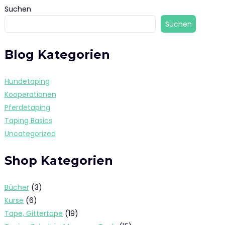
Suchen
Suchen
Blog Kategorien
Hundetaping
Kooperationen
Pferdetaping
Taping Basics
Uncategorized
Shop Kategorien
3
Bücher
3
Produkte
6
Kurse
6
Produkte
19
Tape, Gittertape
19
Produkte