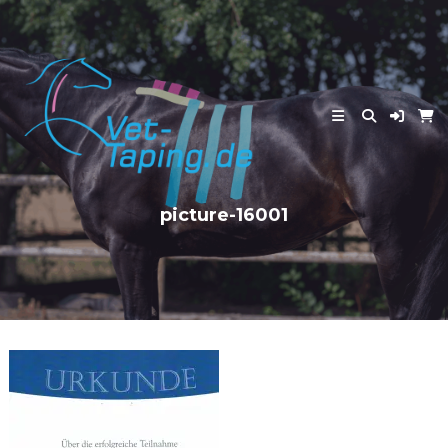
Skip
to
content
picture-16001