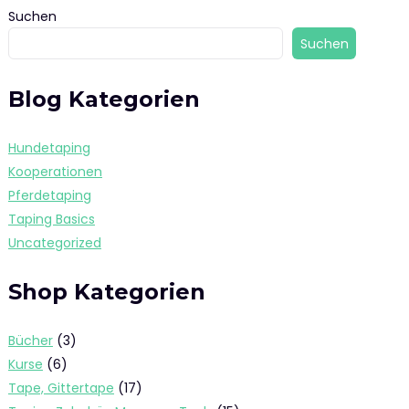
Suchen
Suchen
Blog Kategorien
Hundetaping
Kooperationen
Pferdetaping
Taping Basics
Uncategorized
Shop Kategorien
3
Bücher
3
Produkte
6
Kurse
6
Produkte
17
Tape, Gittertape
17
Produkte