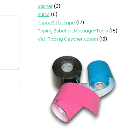
3
Bücher
3
Produkte
6
Kurse
6
Produkte
17
Tape, Gittertape
17
Produkte
15
Taping Zubehör, Massage-Tools
15
Produk
10
Vet-Taping Geschenkideen
10
Produkte