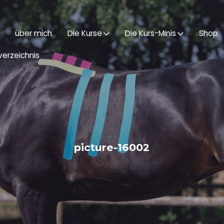
über mich
Die Kurse
Die Kurs-Minis
Shop
erzeichnis
picture-16002