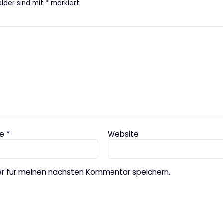
elder sind mit
*
markiert
se
*
Website
er für meinen nächsten Kommentar speichern.