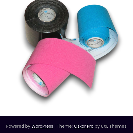
Powered by
WordPress
|
Theme:
Oskar Pro
by UXL Themes