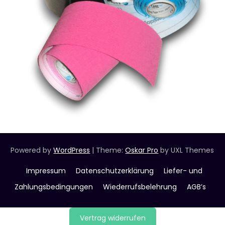
Powered by
WordPress
|
Theme:
Oskar Pro
by UXL Themes
Impressum
Datenschutzerklärung
Liefer- und
Zahlungsbedingungen
Wiederrufsbelehrung
AGB’s
Vertrag widerrufen