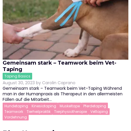
Gemeinsam stark – Teamwork beim Vet-
Taping
Taping Basics
August 30, 2023
by
Carolin Caprano
Gemeinsam stark – Teamwork beim Vet-Taping Während
man in der Humanpraxis als Therapeut in den allermeisten
Fällen auf die Mitarbeit…
Hundetaping
Kinesiotaping
Muskeltape
Pferdetaping
Teamwork
Tierheilpraktik
Tierphysiotherapie
Vettaping
Vordehnung