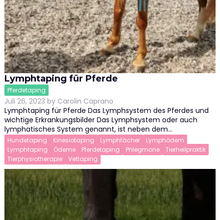
Lymphtaping für Pferde
Pferdetaping
Juli 26, 2023
by
Carolin Caprano
Lymphtaping für Pferde Das Lymphsystem des Pferdes und
wichtige Erkrankungsbilder Das Lymphsystem oder auch
lymphatisches System genannt, ist neben dem…
Hundetaping
Kinesiotaping
Lymphfächer
Lymphödem
Lymphtaping
Ödeme
Pferdetaping
Phlegmone
Tierheilpraktik
Tierphysiotherapie
Vettaping