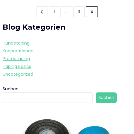
Seitennummerierung
1
…
3
4
der
Blog Kategorien
Beiträge
Hundetaping
Kooperationen
Pferdetaping
Taping Basics
Uncategorized
Suchen
Suchen