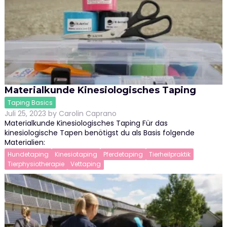
Materialkunde Kinesiologisches Taping
Taping Basics
Juli 25, 2023
by
Carolin Caprano
Materialkunde Kinesiologisches Taping Für das
kinesiologische Tapen benötigst du als Basis folgende
Materialien:
Hundetaping
Kinesiotaping
Pferdetaping
Tierheilpraktik
Tierphysiotherapie
Vettaping