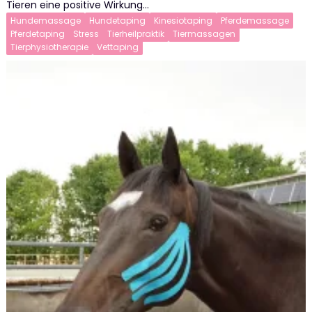
Tieren eine positive Wirkung…
Hundemassage
Hundetaping
Kinesiotaping
Pferdemassage
Pferdetaping
Stress
Tierheilpraktik
Tiermassagen
Tierphysiotherapie
Vettaping