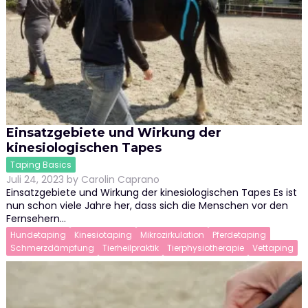
Einsatzgebiete und Wirkung der
kinesiologischen Tapes
Taping Basics
Juli 24, 2023
by
Carolin Caprano
Einsatzgebiete und Wirkung der kinesiologischen Tapes Es ist
nun schon viele Jahre her, dass sich die Menschen vor den
Fernsehern…
Hundetaping
Kinesiotaping
Mikrozirkulation
Pferdetaping
Schmerzdämpfung
Tierheilpraktik
Tierphysiotherapie
Vettaping