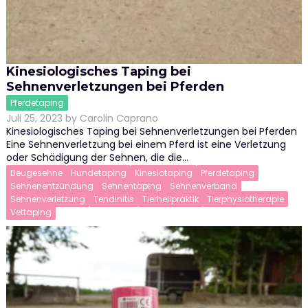
Kinesiologisches Taping bei
Sehnenverletzungen bei Pferden
Pferdetaping
Juli 25, 2023
by
Carolin Caprano
Kinesiologisches Taping bei Sehnenverletzungen bei Pferden
Eine Sehnenverletzung bei einem Pferd ist eine Verletzung
oder Schädigung der Sehnen, die die…
Beugesehne
Hundetaping
Kinesiotaping
Pferdetaping
Sehnenentzündung
Sehnentaping
Sehnenverband
Sehnenverletzung
Tendinitis
Tierheilpraktik
Tierphysiotherapie
Vettaping