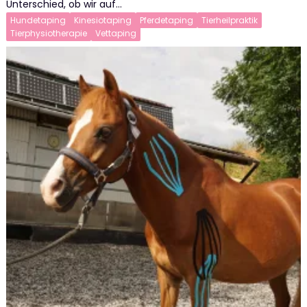
Unterschied, ob wir auf…
Hundetaping
Kinesiotaping
Pferdetaping
Tierheilpraktik
Tierphysiotherapie
Vettaping